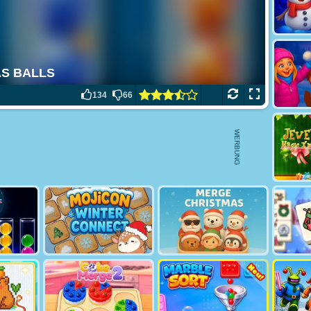
134
66