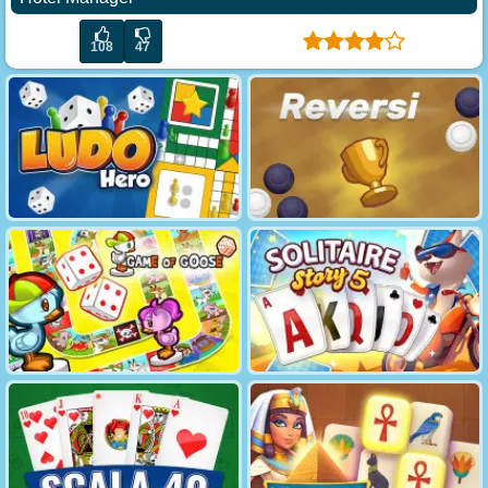
108
47