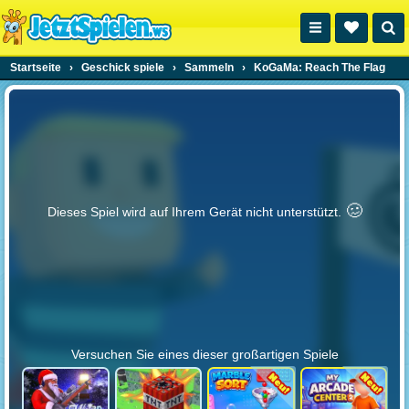
Startseite
›
Geschick spiele
›
Sammeln
›
KoGaMa: Reach The Flag
🥴️
Dieses Spiel wird auf Ihrem Gerät nicht unterstützt.
Versuchen Sie eines dieser großartigen Spiele