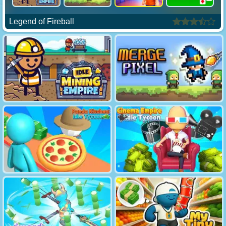
Legend of Fireball