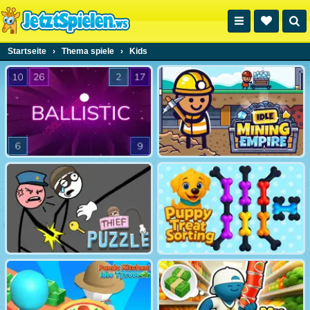
Startseite
›
Thema spiele
›
Kids