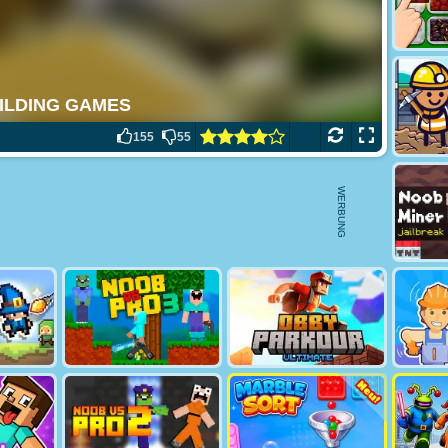
155
55