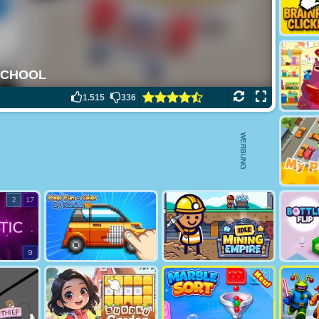
1.515
336