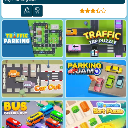
144
99