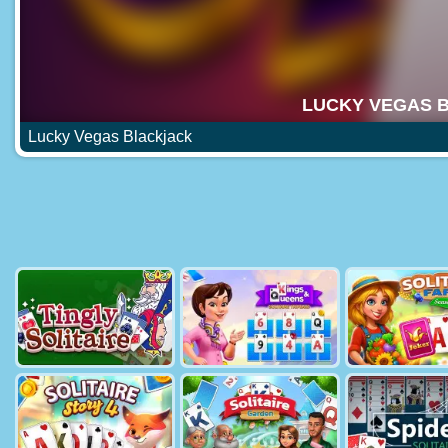
Lucky Vegas Blackjack