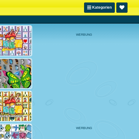
Kategorien