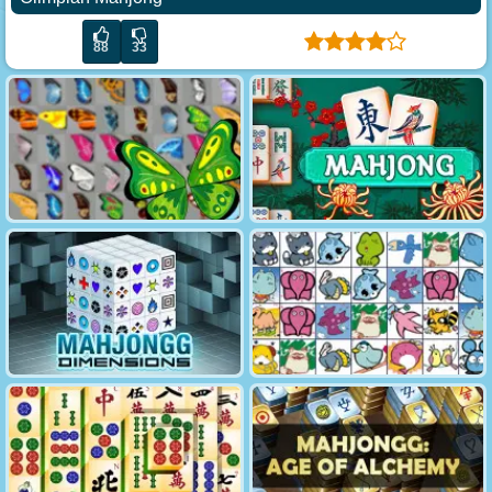
88
33