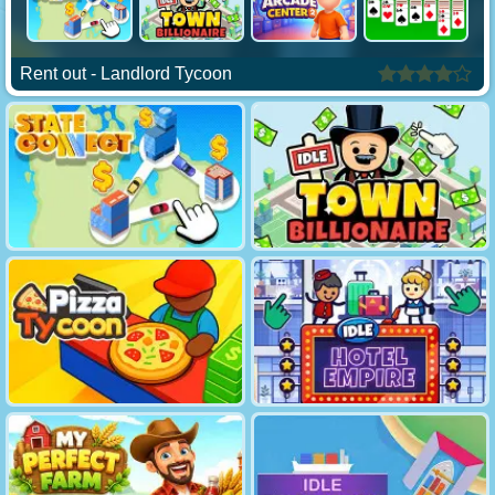
Rent out - Landlord Tycoon