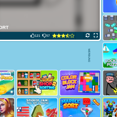
121
57