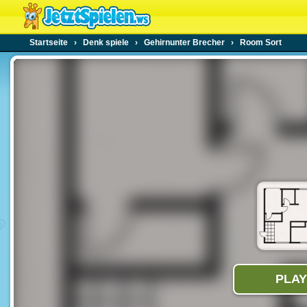
Startseite
›
Denk spiele
›
Gehirnunter Brecher
›
Room Sort