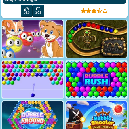
516
261