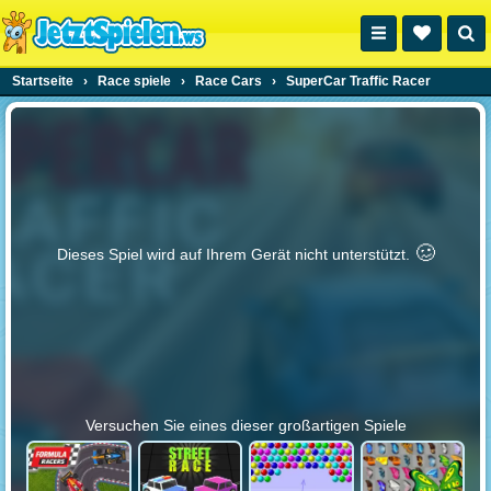
Startseite
›
Race spiele
›
Race Cars
›
SuperCar Traffic Racer
🥴️
Dieses Spiel wird auf Ihrem Gerät nicht unterstützt.
Versuchen Sie eines dieser großartigen Spiele