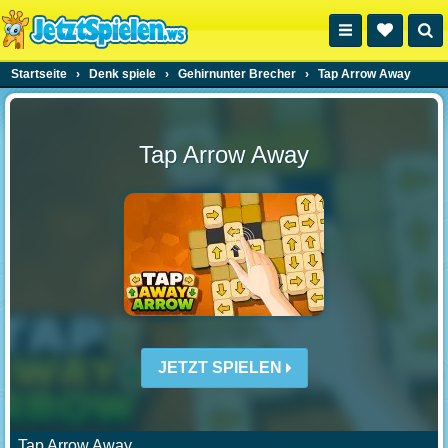
Startseite
›
Denk spiele
›
Gehirnunter Brecher
›
Tap Arrow Away
Tap Arrow Away
JETZT SPIELEN
Tap Arrow Away