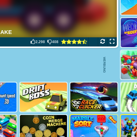
2.298
408