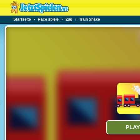
Startseite
›
Race spiele
›
Zug
›
Train Snake