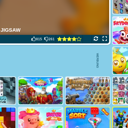
815
261