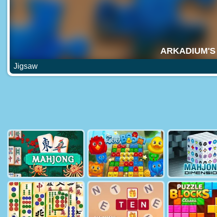
Jigsaw