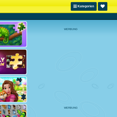
Kategorien