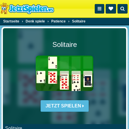
Startseite
›
Denk spiele
›
Patience
›
Solitaire
Solitaire
JETZT SPIELEN
Solitaire