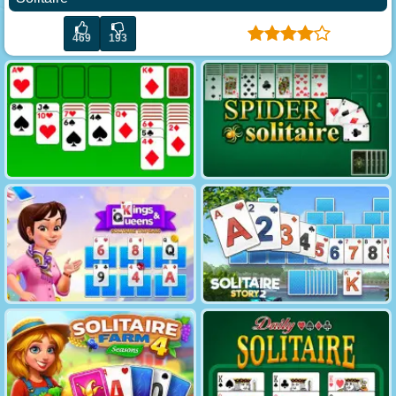
469
193