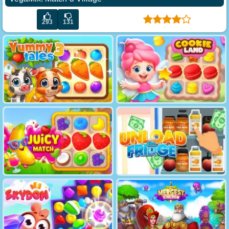
293
131