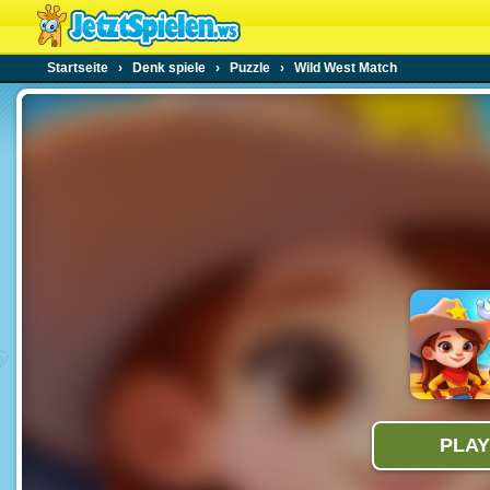
Startseite
›
Denk spiele
›
Puzzle
›
Wild West Match